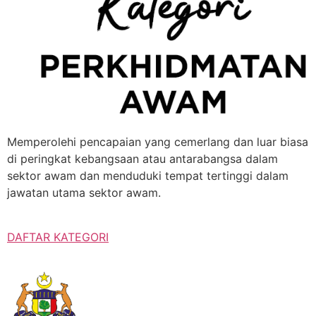
Memperolehi pencapaian yang cemerlang dan luar biasa
di peringkat kebangsaan atau antarabangsa dalam
sektor awam dan menduduki tempat tertinggi dalam
jawatan utama sektor awam.
DAFTAR KATEGORI