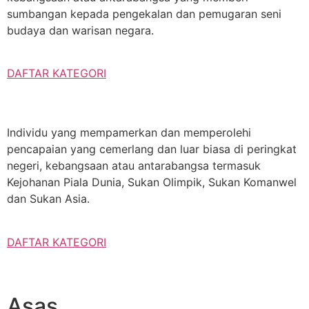
sumbangan kepada pengekalan dan pemugaran seni
budaya dan warisan negara.
DAFTAR KATEGORI
Individu yang mempamerkan dan memperolehi
pencapaian yang cemerlang dan luar biasa di peringkat
negeri, kebangsaan atau antarabangsa termasuk
Kejohanan Piala Dunia, Sukan Olimpik, Sukan Komanwel
dan Sukan Asia.
DAFTAR KATEGORI
Asas